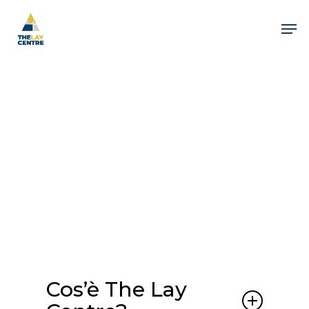
Skip
to
Men
main
content
FAQ
Cos’è The Lay