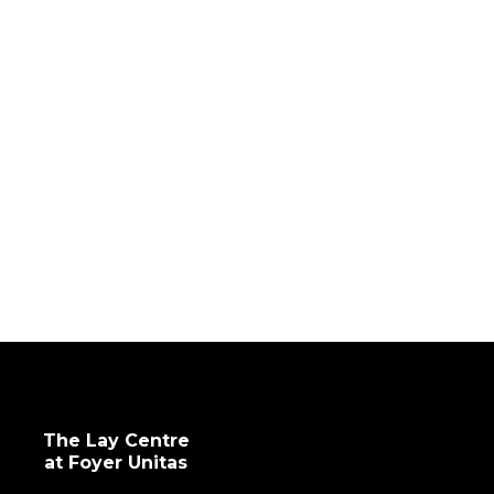
faccende domestiche, oltre a
coordinare lavoro, studio e
relazioni personali.
The Lay Centre cerca di
mitigare tale impatto su
coloro che passano da qui,
aiutando con molte
risoluzioni burocratiche e
offrendo servizi quotidiani.
Soprattutto, The Lay Centre
offre un contesto
comunitario di
collaborazione, preghiera e
vita sociale attiva.
The Lay Centre
at Foyer Unitas