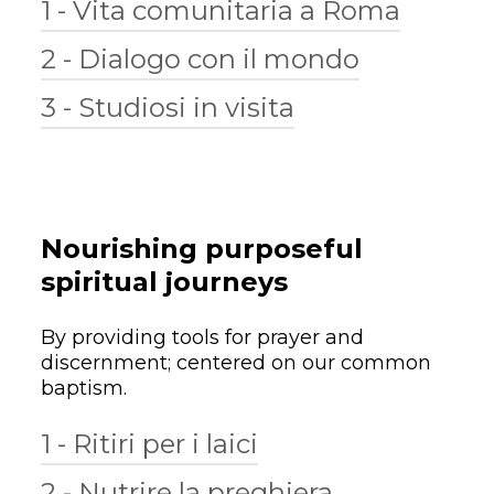
1 - Vita comunitaria a Roma
2 - Dialogo con il mondo
Costruire una comunità multiculturale
aperta a vivere e promuovere i nostri valori
3 - Studiosi in visita
fondamentali: fede, dialogo, ospitalità e
Organizzare programmi estivi annuali,
cura della nostra casa comune.
rivolti a un pubblico esterno, che
promuovano l’incontro e l’unità.
Agevolare il soggiorno di studiosi
internazionali a Roma per periodi di
insegnamento o ricerca, favorendo il
dialogo intellettuale e intergenerazionale.
Nourishing purposeful
spiritual journeys
By providing tools for prayer and
discernment; centered on our common
baptism.
1 - Ritiri per i laici
2 - Nutrire la preghiera