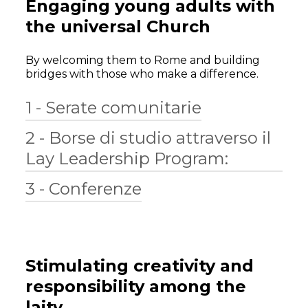
Engaging young adults with
the universal Church
By welcoming them to Rome and building
bridges with those who make a difference.
1 - Serate comunitarie
2 - Borse di studio attraverso il
Organizzare momenti di preghiera e
Lay Leadership Program:
dialogo in un contesto comunitario,
portando a questi incontri persone che
rappresentano la diversità nell’unità, la
3 - Conferenze
Offrire a uomini e donne laici l’opportunità
“Chiesa universale”.
di studiare o lavorare per la Chiesa a Roma
durante un periodo significativo di tempo,
Offrire a uomini e donne laici l’opportunità
vivendo in comunità e condividendo il
di studiare o lavorare per la Chiesa a Roma
cammino con gli altri.
durante un periodo significativo di tempo,
Stimulating creativity and
vivendo in comunità e condividendo il
cammino con gli altri.
responsibility among the
laity