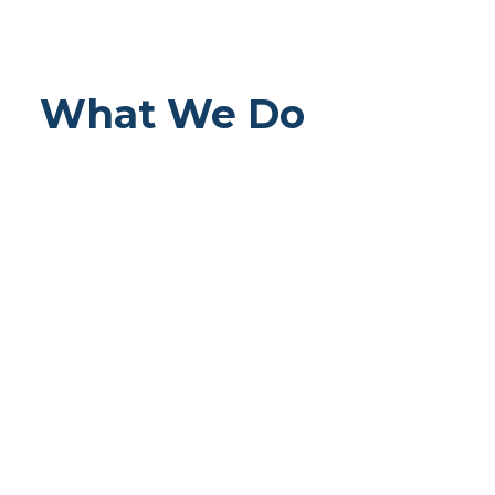
What We Do
The Lay Centre’s mission embraces
four priorities: