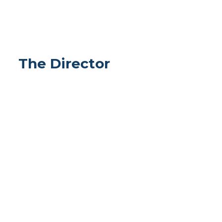
Riekie Van Velzen
Consultant
The Director